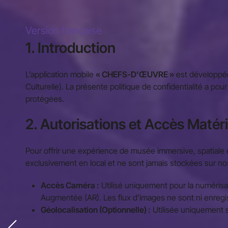
Version française
1. Introduction
L’application mobile
« CHEFS-D’ŒUVRE »
est développée
Culturelle). La présente politique de confidentialité a pou
protégées.
2. Autorisations et Accès Matéri
Pour offrir une expérience de musée immersive, spatiale et
exclusivement en local et ne sont jamais stockées sur no
Accès Caméra :
Utilisé uniquement pour la numérisa
Augmentée (AR). Les flux d’images ne sont ni enregis
Géolocalisation (Optionnelle) :
Utilisée uniquement si