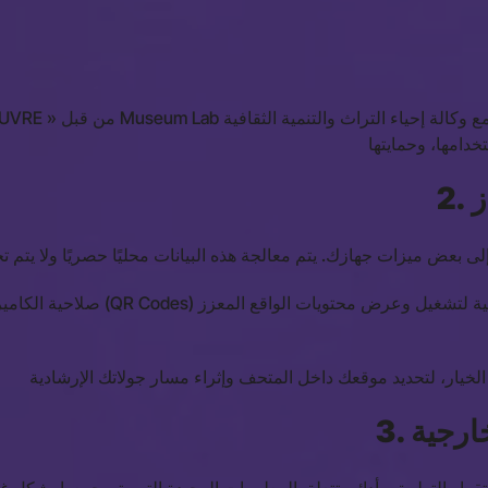
2
الم (AR). لا يتم تسجيل تدفقات الصور أو
3. جية