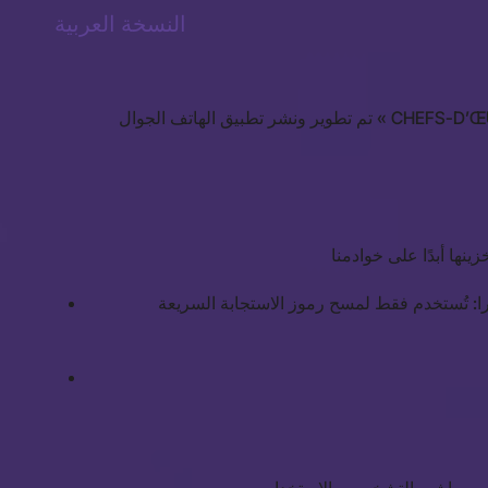
النسخة العربية
تم تطوير ونشر تطبيق الهاتف الجوال « CHEFS-D’ŒUVRE » من قبل Museum Lab بالتعاون مع وكالة إحياء التراث والتنمية الثقافية (AMVPPC). تهدف سياسة الخصوصية هذه إلى إعلام
صلاحية الكاميرا: تُستخدم فقط لمسح رموز الاستجابة السريعة (QR Codes) وجودة أمام التحف الفنية لتشغيل وعرض محتويات الواقع المعزز