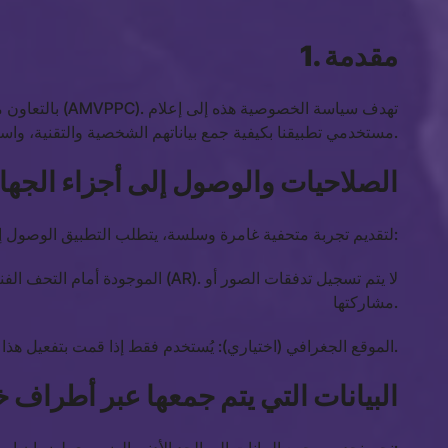
1. مقدمة
مستخدمي تطبيقنا بكيفية جمع بياناتهم الشخصية والتقنية، واستخدامها، وحمايتها.
. الصلاحيات والوصول إلى أجزاء الجهاز
لتقديم تجربة متحفية غامرة وسلسة، يتطلب التطبيق الوصول إلى بعض ميزات جهازك. يتم معالجة هذه البيانات محليًا حصريًا ولا يتم تخزينها أبدًا على خوادمنا:
مشاركتها.
الموقع الجغرافي (اختياري): يُستخدم فقط إذا قمت بتفعيل هذا الخيار، لتحديد موقعك داخل المتحف وإثراء مسار جولاتك الإرشادية.
البيانات التي يتم جمعها عبر أطراف خار