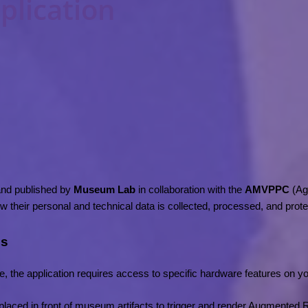
lication
and published by 
Museum Lab
 in collaboration with the 
AMVPPC
 (Ag
w their personal and technical data is collected, processed, and prote
ss
, the application requires access to specific hardware features on you
laced in front of museum artifacts to trigger and render Augmented R