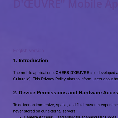
D'ŒUVRE" Mobile App
English Version
1. Introduction
The mobile application 
« CHEFS-D’ŒUVRE »
 is developed 
Culturelle). This Privacy Policy aims to inform users about ho
2. Device Permissions and Hardware Acce
To deliver an immersive, spatial, and fluid museum experience
never stored on our external servers:
Camera Access:
 Used solely for scanning QR Codes p