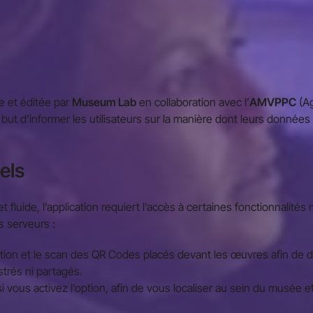
 et éditée par
Museum Lab
en collaboration avec l’
AMVPPC
(Ag
r but d’informer les utilisateurs sur la manière dont leurs donnée
els
 fluide, l’application requiert l’accès à certaines fonctionnalités
s serveurs :
tion et le scan des QR Codes placés devant les œuvres afin de d
trés ni partagés.
 vous activez l’option, afin de vous localiser au sein du musée et