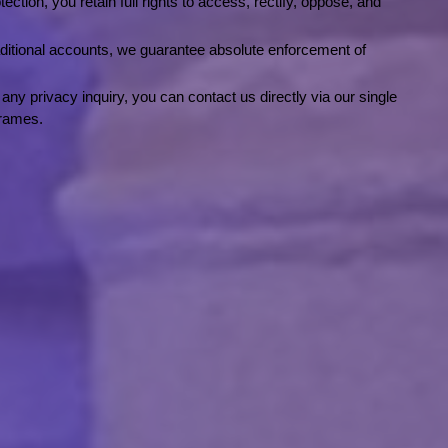
ion, you retain full rights to access, rectify, oppose, and 
raditional accounts, we guarantee absolute enforcement of 
any privacy inquiry, you can contact us directly via our single 
frames.