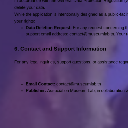
In accordance with the General Data Protection Regulation (GDP
delete your data.
While the application is intentionally designed as a public-fac
your rights:
Data Deletion Request:
 For any request concerning the
support email address: contact@museumlab.tn. Your req
6. Contact and Support Information
For any legal inquiries, support questions, or assistance regar
Email Contact:
 contact@museumlab.tn
Publisher:
 Association Museum Lab, in collaboration