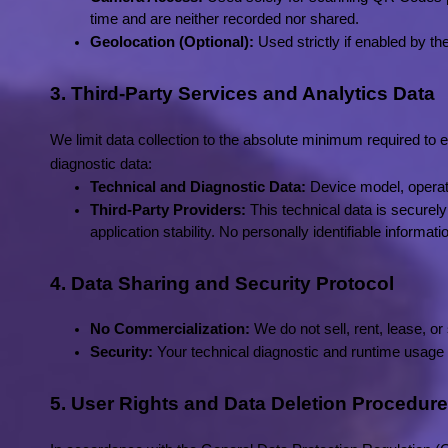
time and are neither recorded nor shared.
Geolocation (Optional):
 Used strictly if enabled by t
3. Third-Party Services and Analytics Data
We limit data collection to the absolute minimum required to en
diagnostic data:
Technical and Diagnostic Data:
 Device model, operat
Third-Party Providers:
 This technical data is securel
application stability. No personally identifiable informati
4. Data Sharing and Security Protocol
No Commercialization:
 We do not sell, rent, lease, o
Security:
 Your technical diagnostic and runtime usage d
5. User Rights and Data Deletion Procedur